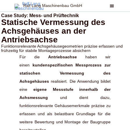
Zum
Ralf Lang Maschinenbau GmbH
Inhalt
Case Study: Mess- und Prüftechnik
springen
Statische Vermessung des
Achsgehäuses an der
Antriebsachse
Funktionsrelevante Achsgehäusegeometrien präzise erfassen und
frühzeitig für stabile Montageprozesse absichern
Für die
Antriebsachse
haben wir
einen
kundenspezifischen Messprozess zur
statischen Vermessung des
Achsgehäuses
realisiert. Die Anwendung bildet
eine
eigene Messstufe innerhalb der
Achsmessung
und dient dazu,
funktionsrelevante Gehäusemerkmale präzise zu
erfassen und als belastbare Grundlage für die
weitere Bewertung und Montage der Baugruppe