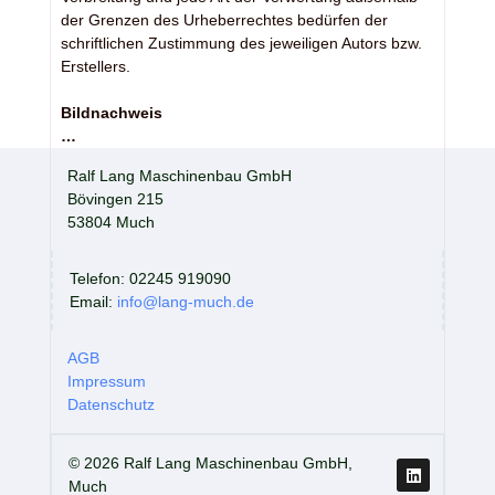
der Grenzen des Urheberrechtes bedürfen der
schriftlichen Zustimmung des jeweiligen Autors bzw.
Erstellers.
Bildnachweis
…
Ralf Lang Maschinenbau GmbH
Bövingen 215
53804 Much
Telefon: 02245 919090
Email:
info@lang-much.de
AGB
Impressum
Datenschutz
L
© 2026 Ralf Lang Maschinenbau GmbH,
i
n
Much