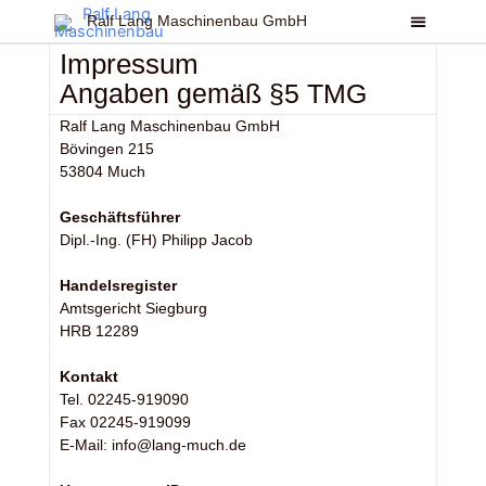
Zum
Ralf Lang Maschinenbau GmbH
Inhalt
Impressum
springen
Angaben gemäß §5 TMG
Ralf Lang Maschinenbau GmbH
Bövingen 215
53804 Much
Geschäftsführer
Dipl.-Ing. (FH) Philipp Jacob
Handelsregister
Amtsgericht Siegburg
HRB 12289
Kontakt
Tel. 02245-919090
Fax 02245-919099
E-Mail: info@lang-much.de