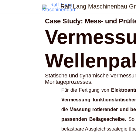
Zum
Ralf Lang Maschinenbau 
Inhalt
springen
Case Study: Mess- und Prüft
Vermessu
Wellenpak
Statische und dynamische Vermessung
Montageprozesses.
Für die Fertigung von
Elektroant
Vermessung funktionskritisch
die
Messung rotierender und be
passenden Beilagescheibe
. So
belastbare Ausgleichsstrategie übe