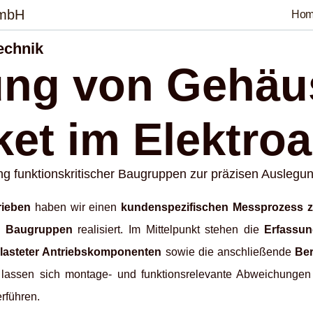
GmbH
Ho
echnik
ng von Gehäu
et im Elektroa
 funktionskritischer Baugruppen zur präzisen Auslegu
rieben
haben wir einen
kundenspezifischen Messprozess z
er Baugruppen
realisiert. Im Mittelpunkt stehen die
Erfassun
lasteter Antriebskomponenten
sowie die anschließende
Ber
 lassen sich montage- und funktionsrelevante Abweichungen 
rführen.