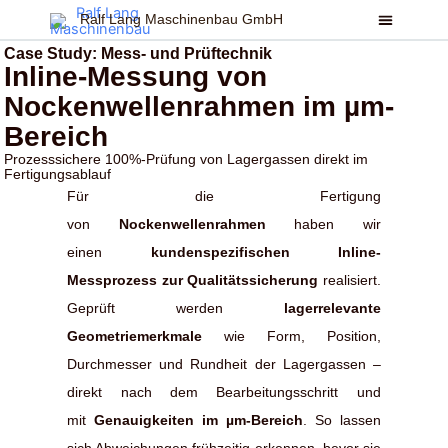
Zum
Ralf Lang Maschinenbau GmbH
Inhalt
Case Study: Mess- und Prüftechnik
springen
Inline-Messung von
Nockenwellenrahmen im µm-
Bereich
Prozesssichere 100%-Prüfung von Lagergassen direkt im
Fertigungsablauf
Für die Fertigung
von
Nockenwellenrahmen
haben wir
einen
kundenspezifischen Inline-
Messprozess zur Qualitätssicherung
realisiert.
Geprüft werden
lagerrelevante
Geometriemerkmale
wie Form, Position,
Durchmesser und Rundheit der Lagergassen –
direkt nach dem Bearbeitungsschritt und
mit
Genauigkeiten im µm-Bereich
. So lassen