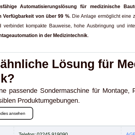
gsfähige Automatisierungslösung für medizinische Baute
n Verfügbarkeit von über 99 %
. Die Anlage ermöglicht eine
 verbindet kompakte Bauweise, hohe Ausbringung und integ
tageautomation in der Medizintechnik
.
 ähnliche Lösung für Me
ik?
ine passende Sondermaschine für Montage, P
nsiblen Produktumgebungen.
udies ansehen
Telefon: 02245 919090
AG