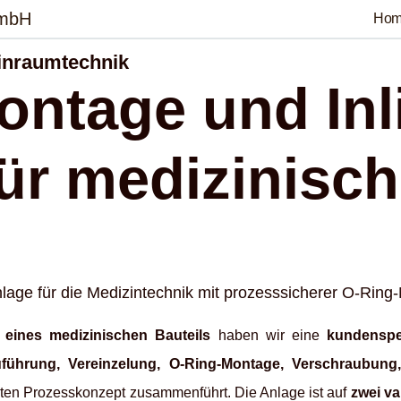
GmbH
Ho
inraumtechnik
ntage und Inl
ür medizinisc
age für die Medizintechnik mit prozesssicherer O-Ring-M
 eines medizinischen Bauteils
haben wir eine
kundenspe
führung, Vereinzelung, O-Ring-Montage, Verschraubung, 
en Prozesskonzept zusammenführt. Die Anlage ist auf
zwei v