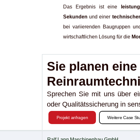
Das Ergebnis ist eine
leistun
Sekunden
und einer
technische
bei variierenden Baugruppen und
wirtschaftlichen Lösung für die
Mon
Sie planen eine
Reinraumtechn
Sprechen Sie mit uns über e
oder Qualitätssicherung in se
Projekt anfragen
Weitere Case St
Ralf Lang Maschinenbau GmbH