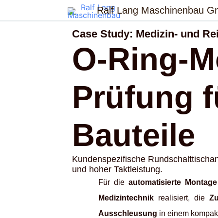
Zum
Ralf Lang Maschinenbau 
Inhalt
springen
Case Study: Medizin- und Re
O-Ring-Mo
Prüfung f
Bauteile
Kundenspezifische Rundschalttischanl
und hoher Taktleistung.
Für die
automatisierte Montage
Medizintechnik
realisiert, die
Zu
Ausschleusung
in einem kompakt