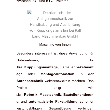
zwischen i.O.- und n.i.O.-Paketen.
Maschine von Innen
Besonders interessant ist diese Anwendung für
Unternehmen, die
ihre
Kupplungsmontage
,
Lamellenpaketmont
age
oder
Montageautomation in der
Antriebstechnik
weiterentwickeln möchten. Das
Projekt zeigt, wie
sich
Robotik
,
Messtechnik
,
Bauteilorientierun
g
und
automatisierte Paketbildung
zu einer
leistungsfähigen Gesamtlösung verbinden