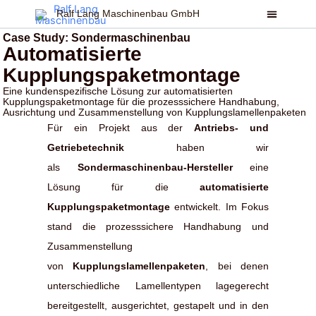
Zum
Ralf Lang Maschinenbau GmbH
Inhalt
Case Study: Sondermaschinenbau
springen
Automatisierte
Kupplungspaketmontage
Eine kundenspezifische Lösung zur automatisierten
Kupplungspaketmontage für die prozesssichere Handhabung,
Ausrichtung und Zusammenstellung von Kupplungslamellenpaketen
Für ein Projekt aus der
Antriebs- und
Getriebetechnik
haben wir
als
Sondermaschinenbau-Hersteller
eine
Lösung für die
automatisierte
Kupplungspaketmontage
entwickelt. Im Fokus
stand die prozesssichere Handhabung und
Zusammenstellung
von
Kupplungslamellenpaketen
, bei denen
unterschiedliche Lamellentypen lagegerecht
bereitgestellt, ausgerichtet, gestapelt und in den