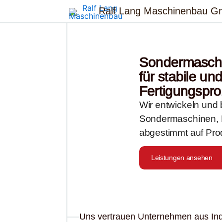
Zum
Ralf Lang Maschinenbau 
Inhalt
springen
Sondermasch
für stabile un
Fertigungspr
Wir entwickeln und
Sondermaschinen, 
abgestimmt auf Pro
Leistungen ansehen
Uns vertrauen Unternehmen aus Ind