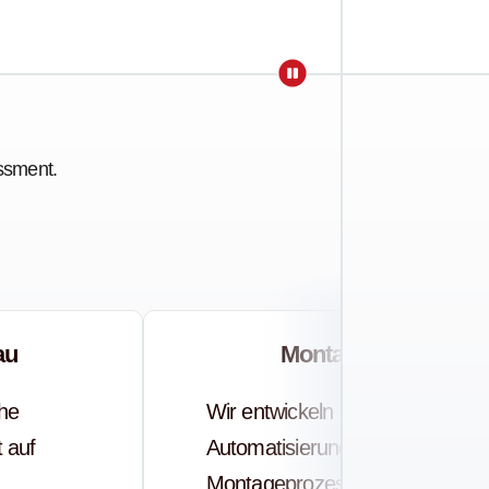
essment.
au
Montageautomation
che
Wir entwickeln
inraum
 auf
Automatisierungslösungen für
uberraum
Montageprozesse, die Taktzeit