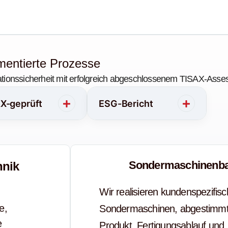
umentierte Prozesse
rmationssicherheit mit erfolgreich abgeschlossenem TISAX-Ass
X-geprüft
ESG-Bericht
Sondermaschinenb
hnik
Wir realisieren kundenspezifis
im Re
e,
Sondermaschinen, abgestimmt
im Sa
e
Produkt, Fertigungsablauf und