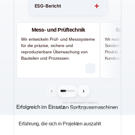
ESG-Bericht
Mess- und Prüftechnik
Sonder
Wir entwickeln Prüf- und Messsysteme
Wir realisieren k
im Reinraum
für die präzise, sichere und
Sondermaschinen
im Sauberraum
reproduzierbare Überwachung von
Produkt, Fertigun
an Spritzgussmaschinen
an CNC-Linien
Bauteilen und Prozessen.
Kundenanforderu
im Montagebereich
im Fertigungsbereich
an Beschichtungsanlagen
in rauer Fertigung
im Außenbereich
‹
›
im Reinraum
im Sauberraum
an Spritzgussmaschinen
Erfolgreich im Einsatz
an CNC-Linien
im Montagebereich
im Fertigungsbereich
Erfahrung, die sich in Projekten auszahlt
an Beschichtungsanlagen