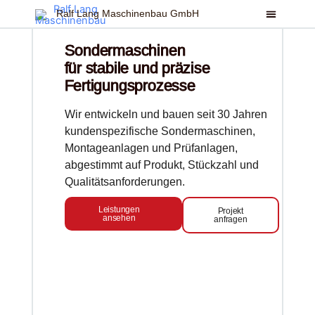
Zum
Ralf Lang Maschinenbau GmbH
Inhalt
springen
Sondermaschinen
für stabile und präzise
Fertigungsprozesse
Wir entwickeln und bauen seit 30 Jahren
kundenspezifische
Sondermaschinen,
Montageanlagen und Prüfanlagen,
abgestimmt auf Produkt, Stückzahl und
Qualitätsanforderungen.
Leistungen
Projekt
ansehen
anfragen